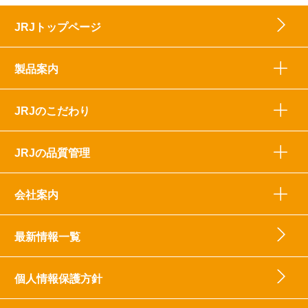
2026.04.06
JRJトップページ
「健食原料・OEM展2026」出展のお知らせ
製品案内
2026.03.06
「薬蜜本舗オンラインショップ」サイト移転のお知ら
せ
JRJのこだわり
2025.12.26
「JRJスプリウムローヤルゼリープラチナ」リニューア
JRJの品質管理
ル発売のお知らせ
会社案内
最新情報一覧
個人情報保護方針