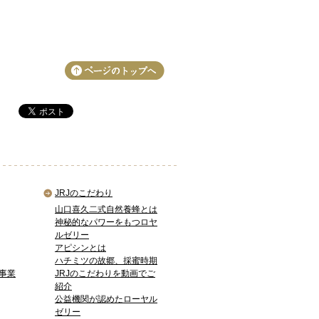
JRJのこだわり
山口喜久二式自然養蜂とは
神秘的なパワーをもつロヤ
ルゼリー
アピシンとは
ハチミツの故郷、採蜜時期
事業
JRJのこだわりを動画でご
紹介
公益機関が認めたローヤル
ゼリー