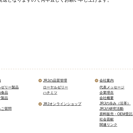
内
JRJの品質管理
会社案内
ルゼリー製品
ローヤルゼリー
代表メッセージ
助食品
ハチミツ
企業理念
ツ製品
会社概要
JRJの歩み（沿革）
JRJオンラインショップ
るご質問
JRJの研究活動
原料販売・OEM受託
社会貢献
関連リンク